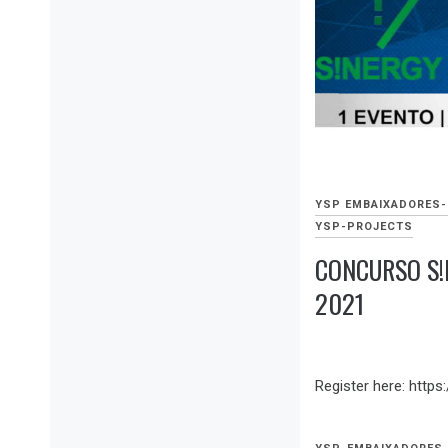
YSP EMBAIXADORES-
YSP-PROJECTS
CONCURSO S!
2021
OUTUBRO
26,
Register here: htt
2021