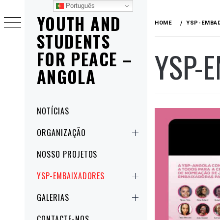
Skip
Português
YOUTH AND
to
HOME
YSP-EMBA
content
STUDENTS
YSP-
FOR PEACE –
ANGOLA
Primary
NOTÍCIAS
Menu
ORGANIZAÇÃO
NOSSO PROJETOS
YSP-EMBAIXADORES
GALERIAS
CONTACTE-NOS