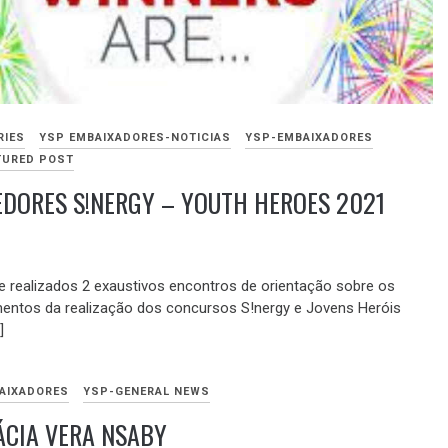
RIES
YSP EMBAIXADORES-NOTICIAS
YSP-EMBAIXADORES
TURED POST
DORES S!NERGY – YOUTH HEROES 2021
RO
e realizados 2 exaustivos encontros de orientação sobre os
entos da realização dos concursos S!nergy e Jovens Heróis
]
AIXADORES
YSP-GENERAL NEWS
ÁCIA VERA NSABY