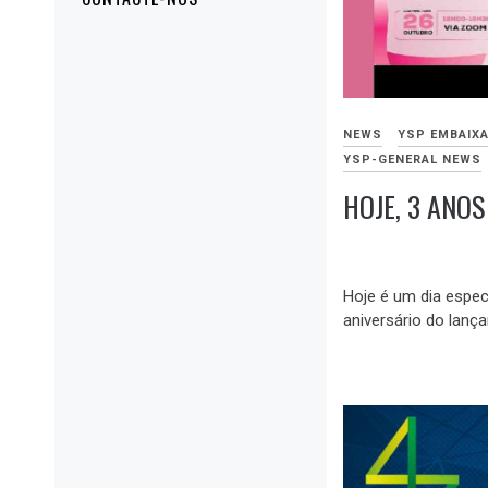
NEWS
YSP EMBAIX
YSP-GENERAL NEWS
HOJE, 3 ANO
OUTUBRO
26,
Hoje é um dia espec
2023
aniversário do lanç