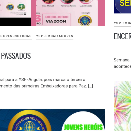
YSP EMB
ENCE
ADORES-NOTICIAS
YSP-EMBAIXADORES
DEZEMB
S PASSADOS
15,
Semana d
2021
acontece
ial para a YSP-Angola, pois marca o terceiro
amento das primeiras Embaixadoras para Paz. […]