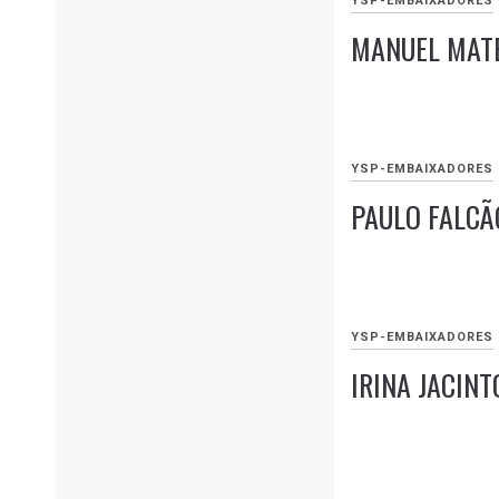
YSP-EMBAIXADORES
MANUEL MAT
SETEMBRO
21,
2021
YSP-EMBAIXADORES
PAULO FALCÃ
SETEMBRO
21,
2021
YSP-EMBAIXADORES
IRINA JACINT
SETEMBRO
21,
2021