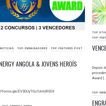
TOP STO
YSP-FEA
VENCE
NOTICIAS
YSP-EMBAIXADORES
YSP-FEATURED POST
NOVEMB
NERGY ANGOLA & JOVENS HEROÍS
15,
Depois d
2021
procedim
Award […
ps://forms.gle/EV3DUyTGu1UmUR5G9
YSP-EMB
ENGR