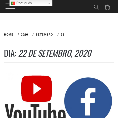
Português
Skip
to
HOME
2020
SETEMBRO
22
content
DIA:
22 DE SETEMBRO, 2020