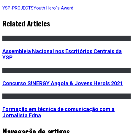
YSP-PROJECTS
Youth Hero´s Award
Related Articles
Assembleia Nacional nos Escritórios Centrais da
YSP
Concurso S!NERGY Angola & Jovens Heroís 2021
Formação em técnica de comunicação com a
Jornalista Edna
Navegação de artigos