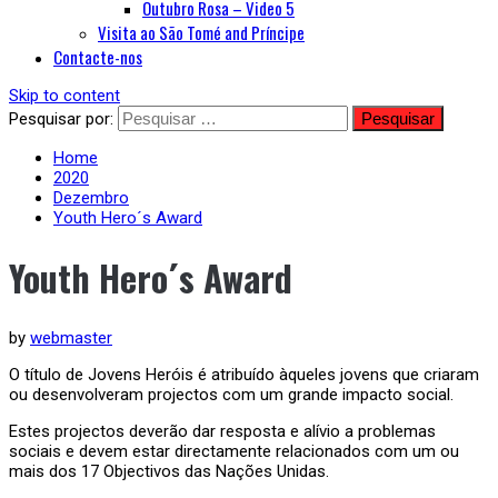
Outubro Rosa – Video 5
Visita ao São Tomé and Príncipe
Contacte-nos
Skip to content
Pesquisar por:
Home
2020
Dezembro
Youth Hero´s Award
Youth Hero´s Award
Published
by
webmaster
on
O título de Jovens Heróis é atribuído àqueles jovens que criaram
Dezembro
ou desenvolveram projectos com um grande impacto social.
10,
2020
Janeiro
Estes projectos deverão dar resposta e alívio a problemas
7,
sociais e devem estar directamente relacionados com um ou
2021
mais dos 17 Objectivos das Nações Unidas.