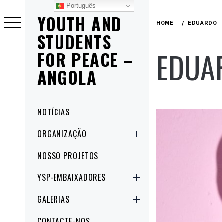
Skip
Português
YOUTH AND
to
HOME
EDUARDO
content
STUDENTS
EDUA
FOR PEACE –
ANGOLA
Primary
NOTÍCIAS
Menu
ORGANIZAÇÃO
NOSSO PROJETOS
YSP-EMBAIXADORES
GALERIAS
CONTACTE-NOS