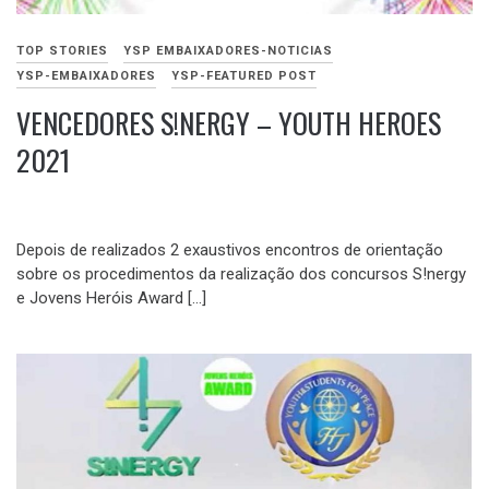
TOP STORIES
YSP EMBAIXADORES-NOTICIAS
YSP-EMBAIXADORES
YSP-FEATURED POST
VENCEDORES S!NERGY – YOUTH HEROES
2021
NOVEMBRO
15,
Depois de realizados 2 exaustivos encontros de orientação
2021
sobre os procedimentos da realização dos concursos S!nergy
e Jovens Heróis Award […]