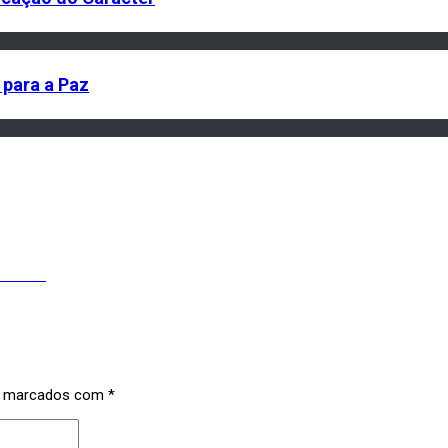
para a Paz
ís 2021
s marcados com
*