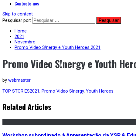
Contacte-nos
Skip to content
Pesquisar por:
Home
2021
Novembro
Promo Video S!nergy e Youth Heroes 2021
Promo Video S!nergy e Youth Her
Published
by
webmaster
on
Novembro
TOP STORIES
2021
,
Promo Video S!nergy
,
Youth Heroes
12,
2021
Dezembro
Related Articles
15,
2021
Workshop subordinado à Apresentação da YSP & Edu