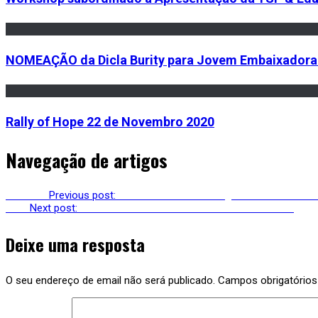
NOMEAÇÃO da Dicla Burity para Jovem Embaixadora 
Rally of Hope 22 de Novembro 2020
Navegação de artigos
Previous
Previous post:
Concurso S!NERGY Angola & Jovens Hero
Next
Next post:
Vencedores S!NERGY – YOUTH HEROES 2021
Deixe uma resposta
O seu endereço de email não será publicado.
Campos obrigatório