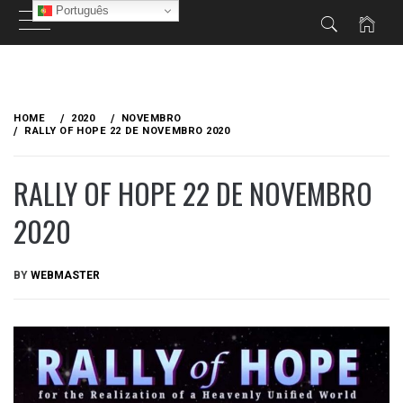
Português
Skip
to
HOME
2020
NOVEMBRO
content
RALLY OF HOPE 22 DE NOVEMBRO 2020
RALLY OF HOPE 22 DE NOVEMBRO
2020
PUBLISHED
BY
WEBMASTER
ON
NOVEMBRO
22,
2020