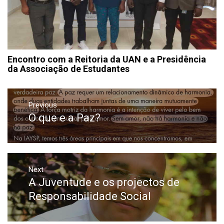
Encontro com a Reitoria da UAN e a Presidência
da Associação de Estudantes
Navegação
de
Previous
O que e a Paz?
Previous
artigos
post:
Next
A Juventude e os projectos de
Next
post:
Responsabilidade Social