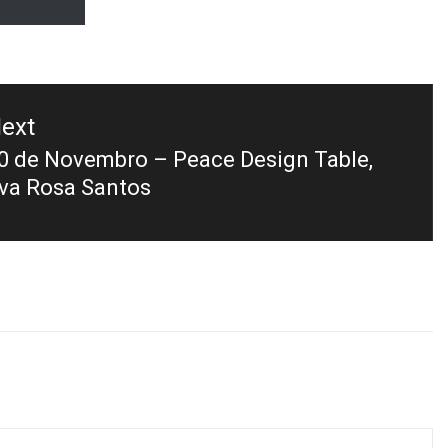
ext
0 de Novembro – Peace Design Table,
va Rosa Santos