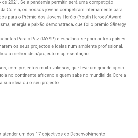
 de 2021. Se a pandemia permitir, será uma competição
al da Coreia, os nossos jovens competiram internamente para
idos para o Prémio dos Jovens Heróis (Youth Heroes´Award
isma, energia e paixão demonstrada, que foi o prémio S!inergy.
tudantes Para a Paz (IAYSP) e espalhou-se para outros países
harem os seus projectos e ideias num ambiente profissional.
ico a melhor ideia/projecto e apresentação.
sos, com projectos muito valiosos, que teve um grande apoio
ngola no continente africano e quem sabe no mundial da Coreia
 sua ideia ou o seu projecto.
po atender um dos 17 objectivos do Desenvolvimento