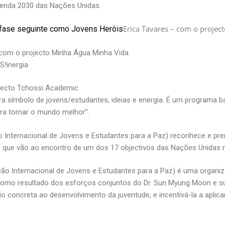
genda 2030 das Nações Unidas.
Erica Tavares – com o projec
fase seguinte como Jovens Heróis
 com o projecto Minha Água Minha Vida
S!inergia
jecto Tchossi Academic
ra símbolo de jovens/estudantes, ideias e energia. É um programa 
ara tornar o mundo melhor”.
 Internacional de Jovens e Estudantes para a Paz) reconhece e pre
, que vão ao encontro de um dos 17 objectivos das Nações Unidas 
ão Internacional de Jovens e Estudantes para a Paz) é uma organi
 como resultado dos esforços conjuntos do Dr. Sun Myung Moon e su
o concreta ao desenvolvimento da juventude, e incentivá-la a aplic