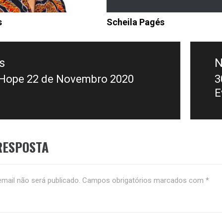
s
Scheila Pagés
s
N
f Hope 22 de Novembro 2020
3
E
RESPOSTA
mail não será publicado.
Campos obrigatórios marcados com
*