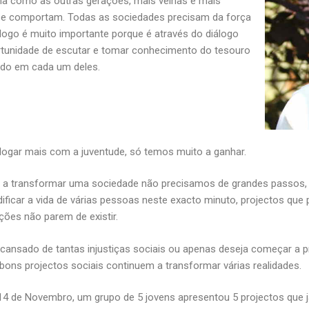
a como as outras gerações, mais velhas e mais
se comportam. Todas as sociedades precisam da força
álogo é muito importante porque é através do diálogo
rtunidade de escutar e tomar conhecimento do tesouro
ido em cada um deles.
logar mais com a juventude, só temos muito a ganhar.
 transformar uma sociedade não precisamos de grandes passos, n
ificar a vida de várias pessoas neste exacto minuto, projectos qu
ções não parem de existir.
cansado de tantas injustiças sociais ou apenas deseja começar a p
ons projectos sociais continuem a transformar várias realidades.
14 de Novembro, um grupo de 5 jovens apresentou 5 projectos que já