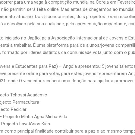
ncorrer para uma vaga à competição mundial na Coreia em Fevereiro
 não permitir, será feita online. Mas antes de chegarmos ao mundi
onato africano. Dos 5 concorrentes, dois projectos foram escolh
 foi escolhido pela sua qualidade, pela apresentação impactante, car
to iniciado no Japão, pela Associação Internacional de Jovens e Es
está a trabalhar. É uma plataforma para os alunos/jovens compartil
 formado por líderes distintos da comunidade vota junto com o públ
ovens e Estudantes para Paz) – Angola apresentou 5 jovens talento
eve presente online para votar, para estes jovens representarem A
021, onde O vencedor receberá uma doação para ajudar a promover a
jecto Tchossi Academic
rojecto Permacultura
jecto Reciclar
 – Projecto Minha Água Minha Vida
 Projecto Lavatórios Kids
am como principal finalidade contribuir para a paz e ao mesmo tem