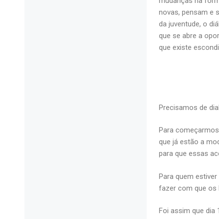
mudanças na form
novas, pensam e 
da juventude, o di
que se abre a opo
que existe escond
Precisamos de dia
Para começarmos a
que já estão a mod
para que essas ac
Para quem estiver 
fazer com que os b
Foi assim que dia 