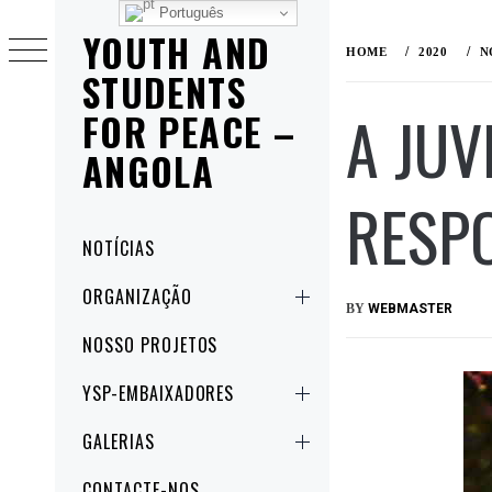
Português
YOUTH AND
HOME
2020
N
STUDENTS
A JUV
FOR PEACE –
ANGOLA
RESP
NOTÍCIAS
ORGANIZAÇÃO
PUBLISHED
BY
WEBMASTER
ON
NOSSO PROJETOS
NOVEMBRO
24,
YSP-EMBAIXADORES
2020
GALERIAS
CONTACTE-NOS