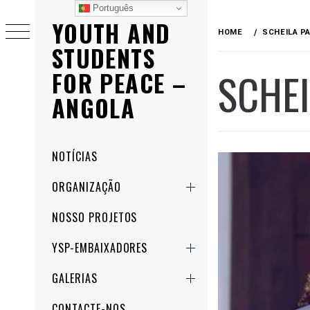
Skip
Português
YOUTH AND
to
HOME
SCHEILA P
content
STUDENTS
SCHEI
FOR PEACE –
ANGOLA
Primary
NOTÍCIAS
Menu
ORGANIZAÇÃO
NOSSO PROJETOS
YSP-EMBAIXADORES
GALERIAS
CONTACTE-NOS