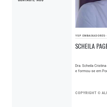
YSP EMBAIXADORES-
SCHEILA PAG
OUTUBRO
26,
Dra. Scheila Cristi
2020
e formou-se em Portu
COPYRIGHT © AL